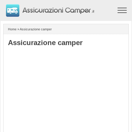
Home
Assicurazione camper
Preventivo online
Siti amici
Home
» Assicurazione camper
Contatti
Assicurazione camper